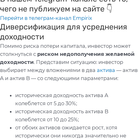
чего не публикуем на сайте 👇
Перейти в телеграм-канал Empirix
Диверсификация для усреднения
доходности
Помимо риска потери капитала, инвестор может
столкнуться с
риском недополучения желаемой
доходности
. Представим ситуацию: инвестор
выбирает между вложениями в два
актива
— актив
A и актив B — со следующими параметрами:
историческая доходность актива A
колеблется от 5 до 30%;
историческая доходность актива B
колеблется от 10 до 25%;
от обоих активов ожидается рост, хотя
исторически они никогда значительно не