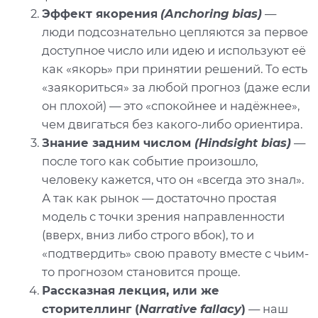
Эффект якорения
(Anchoring bias)
—
люди подсознательно цепляются за первое
доступное число или идею и используют её
как «якорь» при принятии решений. То есть
«заякориться» за любой прогноз (даже если
он плохой) — это «спокойнее и надёжнее»,
чем двигаться без какого-либо ориентира.
Знание задним числом
(Hindsight bias)
—
после того как событие произошло,
человеку кажется, что он «всегда это знал».
А так как рынок — достаточно простая
модель с точки зрения направленности
(вверх, вниз либо строго вбок), то и
«подтвердить» свою правоту вместе с чьим-
то прогнозом становится проще.
Рассказная лекция, или же
сторителлинг (
Narrative fallacy
)
— наш