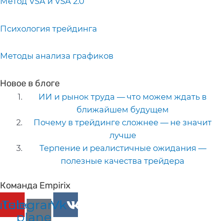
Метод VSA и VSA 2.0
Психология трейдинга
Методы анализа графиков
Новое в блоге
ИИ и рынок труда — что можем ждать в
ближайшем будущем
Почему в трейдинге сложнее — не значит
лучше
Терпение и реалистичные ожидания —
полезные качества трейдера
Команда Empirix
utube
Telegram-
Vk
plane